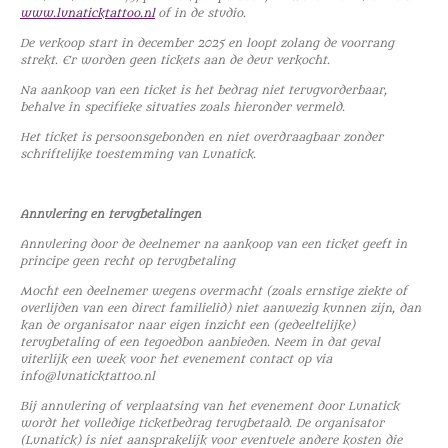
www.lunaticktattoo.nl
of in de studio.
De verkoop start in december 2025 en loopt zolang de voorrang
strekt. Er worden geen tickets aan de deur verkocht.
Na aankoop van een ticket is het bedrag niet terugvorderbaar,
behalve in specifieke situaties zoals hieronder vermeld.
Het ticket is persoonsgebonden en niet overdraagbaar zonder
schriftelijke toestemming van Lunatick.
Annulering en terugbetalingen
Annulering door de deelnemer na aankoop van een ticket geeft in
principe geen recht op terugbetaling
Mocht een deelnemer wegens overmacht (zoals ernstige ziekte of
overlijden van een direct familielid) niet aanwezig kunnen zijn, dan
kan de organisator naar eigen inzicht een (gedeeltelijke)
terugbetaling of een tegoedbon aanbieden. Neem in dat geval
uiterlijk een week voor het evenement contact op via
info@lunaticktattoo.nl
Bij annulering of verplaatsing van het evenement door Lunatick
wordt het volledige ticketbedrag terugbetaald. De organisator
(Lunatick) is niet aansprakelijk voor eventuele andere kosten die