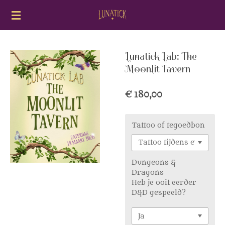
Ga
direct
naar
de
hoofdinhoud
Lunatick Lab: The
Moonlit Tavern
€ 180,00
Tattoo of tegoedbon
Dungeons &
Dragons
Heb je ooit eerder
D&D gespeeld?