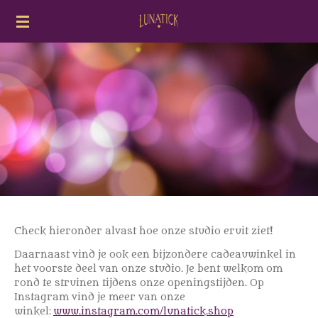
Ga
direct
naar
de
hoofdinhoud
Check hieronder alvast hoe onze studio eruit ziet!
Daarnaast vind je ook een bijzondere cadeauwinkel in
het voorste deel van onze studio. Je bent welkom om
rond te struinen tijdens onze openingstijden. Op
Instagram vind je meer van onze
winkel:
www.instagram.com/lunatick.shop