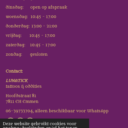
dinsdag: open op afspraak
woensdag: 10:45 - 17:00
donderdag: 13:00 - 21:00
vrijdag: 10:45 - 17:00
zaterdag: 10:45 - 17:00
zondag: gesloten
Contact:
LUNATICK
tattoos & oddities
Hoofdstraat 81
7811 EH Emmen
06-39733704, alleen beschikbaar voor WhatsApp
Deze website gebruikt cookies voor
I
W
F